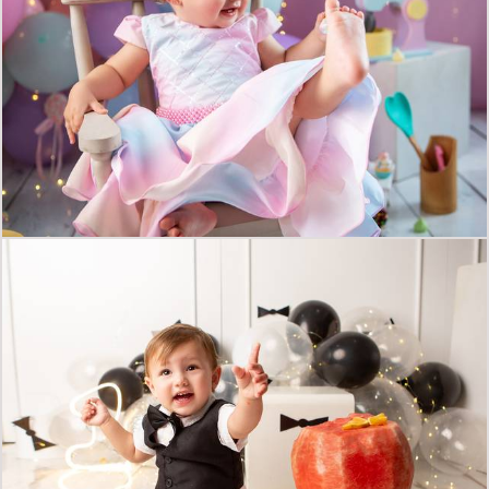
734
0
767
0